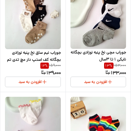
جوراب مچی نخ پنبه نوزادی بچگانه
جوراب نیم ساق نخ پنبه نوزادی
نایکی ۱ تا ۳سال
بچگانه کف استپ دار مچ تدی تم
159,000
153,000
12
%
13
%
قهوه ای ۱ تا ۴ سال
139,000
133,000
افزودن به سبد
افزودن به سبد