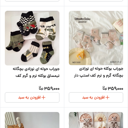
جوراب بوکله حوله ای نوزادی
جوراب حوله ای نوزادی بچگانه
بچگانه گرم و نرم کف استپ دار
نیمساق بوکله نرم و گرم کف
مدل پیشی طوسی صورتی دخترانه
ترمزدار مدل دایناسوری سایزبندی از
359,000
359,000
سایزبندی از ۶ماه تا ۳سال
۲ تا ۱۰سال
افزودن به سبد
افزودن به سبد