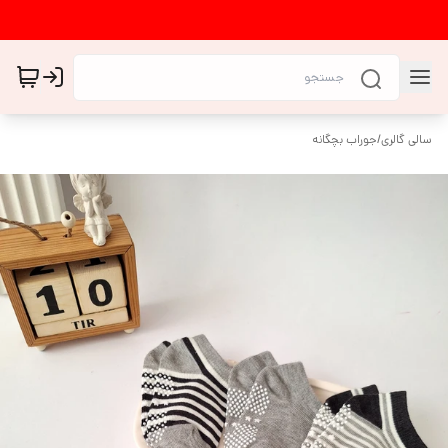
سالی گالری
/
جوراب بچگانه