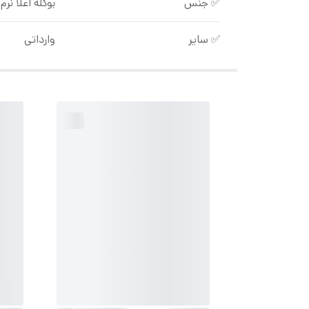
✅ جنس
بوکله اعلا نر
✅ سایر
وارداتی