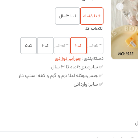
۶ تا ۱۸ماه
۱ تا ۳سال
انتخاب کد
کد۱
کد۲
کد۳
کد۴
کد۵
دسته‌بندی
:
جوراب نوزادی
✅ سایزبندی
:
۶ماه تا 3 سال
✅ جنس
:
بوکله اعلا نرم و گرم و کفه استپ دار
✅ سایر
:
وارداتی