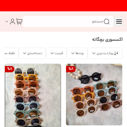
جستجو
اکسسوری بچگانه
پربازدیدترین
برندها
قیمت
دسته‌بندی
فقط محصو
%
8
%
8