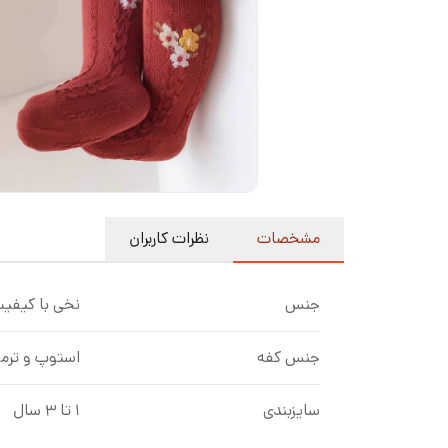
مشخصات
نظرات کاربران
جنس
نخی با کیفی
جنس کفه
استوپ و ترمزگ
سایزبندی
۱ تا ۳ سال