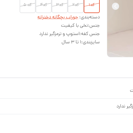
کد۱
کد۲
کد۳
کد۴
کد ۵
دسته‌بندی
:
جوراب بچگانه دخترانه
جنس
:
نخی با کیفیت
جنس کفه
:
استوپ و ترمزگیر ندارد
سایزبندی
:
۱ تا ۳ سال
ت
یر ندارد