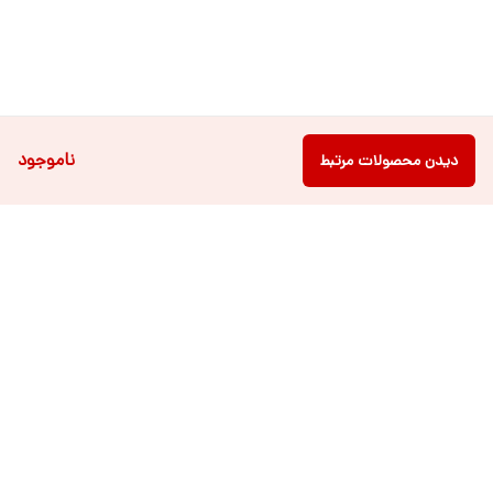
ناموجود
دیدن محصولات مرتبط
دسترسی سریع
فروشگاه آنلاین لباس و
تماس با ما
اکسسوری کودک سالی گالری
درباره ی سالی
قوانین و مقررات