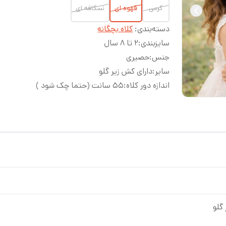
کرمی
قهوه ای
نسکافه ای
دسته‌بندی
:
کلاه بچگانه
سایزبندی
:
2 تا ۸ سال
جنس
:
حصیری
سایر
:
دارای کش زیر گلو
اندازه دور کلاه
:
۵۵ سانت (حتما چک شود )
گلو