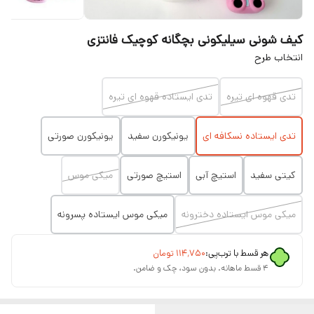
کیف شونی سیلیکونی بچگانه کوچیک فانتزی
انتخاب طرح
تدی قهوه ای تیره
تدی ایستاده قهوه ای تیره
تدی ایستاده نسکافه ای
یونیکورن سفید
یونیکورن صورتی
کیتی سفید
استیچ آبی
استیچ صورتی
میکی موس
میکی موس ایستاده دخترونه
میکی موس ایستاده پسرونه
هر قسط با ترب‌پی:
۱۱۴٬۷۵۰
تومان
۴ قسط ماهانه. بدون سود، چک و ضامن.