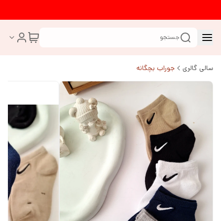
جستجو
سالی گالری
جوراب بچگانه