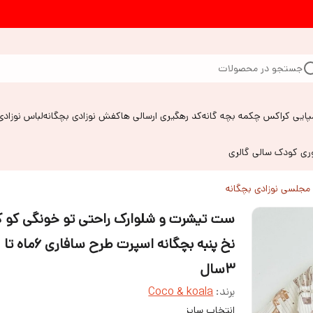
جستجو در محصولات
پایی کراکس چکمه بچه گانه
کد رهگیری ارسالی ها
کفش نوزادی بچگانه
لباس نوزادی
وری کودک سالی گالری
مجلسی نوزادی بچگانه
ست تیشرت و شلوارک راحتی تو خونگی کو ک
نخ پنبه بچگانه اسپرت طرح سافاری ۶ماه تا
۳سال
برند:
Coco & koala
انتخاب سایز