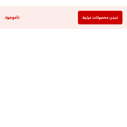
ناموجود
دیدن محصولات مرتبط
دسترسی سریع
فروشگاه آنلاین لباس و
تماس با ما
اکسسوری کودک سالی گالری
درباره ی سالی
قوانین و مقررات
شرایط خرید اقساطی از
هر روزه از ساعت ۹ صبح تا ۲۱ عصر پاسخگوی شما عزیزان می باشیم.
شماره تماس
09022463477