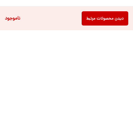
ناموجود
دیدن محصولات مرتبط
دسترسی سریع
فروشگاه آنلاین لباس و
تماس با ما
اکسسوری کودک سالی گالری
درباره ی سالی
قوانین و مقررات
شرایط خرید اقساطی از
هر روزه از ساعت ۹ صبح تا ۲۱ عصر پاسخگوی شما عزیزان می باشیم.
شماره تماس
09022463477