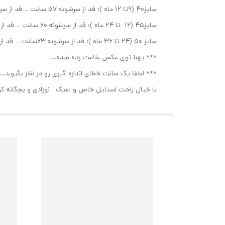
سایز40 (9تا 12 ماه ): قد از سرشونه ۵۷ سانت _ قد از سرشونه تا فاق ۴۳سانت _ پهنا پایینتر از زیربغل ۲۶، دور ران پا ۳۳سانت
سایز45 (12 تا 24 ماه ): قد از سرشونه ۶۰ سانت _ قد از سرشونه تا فاق ۴۵سانت _ پهنای پایینتر از زیربغل ۲۸سانت ، دور ران پا ۳۵سانت
سایز 50 (۲۴ تا ۳۶ ماه ): قد از سرشونه ۶۳سانت _ قد از سرشونه تا فاق ۴۸سانت _ پهنا پایینتر از زیربغل ۳۰ سانت، دور ران پا ۳۸سانت
*** پهنا توی عکس علامت زده شده...
*** لطفا یک سانت خطای اندازه گیری رو در نظر بگیرید...
با خیال راحت استایل خاص و شیک نوزادی و بچگانه کو