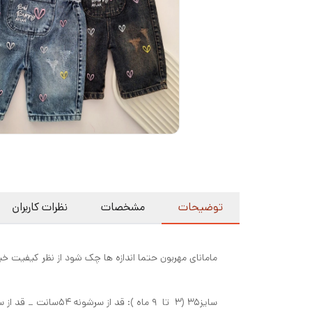
توضیحات
مشخصات
نظرات کاربران
مامانای مهربون حتما اندازه ها چک شود از نظر کیفیت خ
سایز35 (3 تا 9 ماه ): قد از سرشونه ۵۴سانت _ قد از سرشونه تا فاق ۴۰سانت _پهنا پایینتر از زیربغل ۲۴سانت، دور ران پا ۳۰سانت