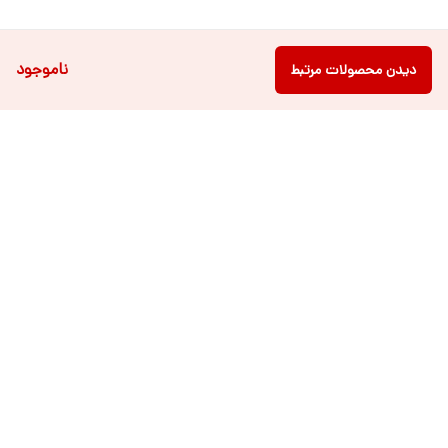
ناموجود
دیدن محصولات مرتبط
دسترسی سریع
فروشگاه آنلاین لباس و
تماس با ما
اکسسوری کودک سالی گالری
درباره ی سالی
قوانین و مقررات
شرایط خرید اقساطی از
هر روزه از ساعت ۹ صبح تا ۲۱ عصر پاسخگوی شما عزیزان می باشیم.
شماره تماس
09022463477