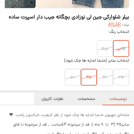
بیلر شلوارکی جین لی نوزادی بچگانه جیب دار اسپرت ساده
برند:
AYLAR
انتخاب رنگ
آبی
موکا
انتخاب سایز (حتما انداره ها چک شود)
۵۰
۴۵
۴۰
۳۵
توضیحات
مشخصات
نظرات کاربران
مامانای مهربون حتما اندازه ها چک شود از نظر کیفیت خیالتون راحت ❤️
سایز35 (3 تا 9 ماه ): قد از سرشونه ۵۴سانت _ قد از سرشونه تا فاق