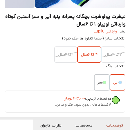
تیشرت پولوشرت بچگانه پسرانه پنبه آبی و سبز آستین کوتاه
وارداتی لوپیلو ۱ تا ۶سال
برند:
وارداتی Lupilu
انتخاب سایز (حتما انداره ها چک شود)
۲ تا ۴سال
۴ تا ۶سال
۱ تا ۲سال
انتخاب رنگ
آبی
سبز
هر قسط با ترب‌پی:
۱۳۶٬۰۰۰
تومان
۴ قسط ماهانه. بدون سود، چک و ضامن.
توضیحات
مشخصات
نظرات کاربران