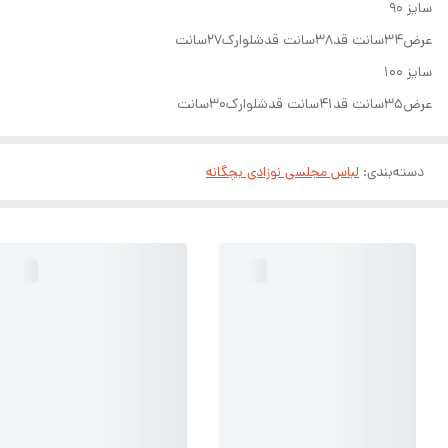
سایز ۹۰
عرض۳۴سانت قد۳۸سانت قدشلوارک۲۷سانت
سایز ۱۰۰
عرض۳۵سانت قد۴۱سانت قدشلوارک۳۰سانت
دسته‌بندی
:
لباس مجلسی نوزادی بچگانه