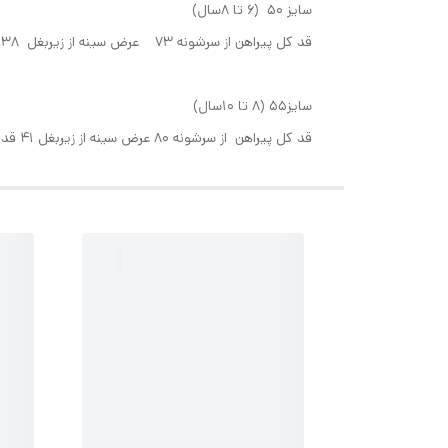
سایز ۵۰ (۶ تا ۸سال)
قد کل پیراهن از سرشونه ۷۳ عرض سینه از زیربغل ۳۸ قد آستین از یقه ۲۴ سانت، از سرشونه تا دوخت دامن ۴۵ سانت
سایز۵۵ (۸ تا ۱۰سال)
قد کل پیراهن از سرشونه ۸۰ عرض سینه از زیربغل ۴۱ قد آستین از یقه۲۶ سانت، ار سرشونه تا دوخت دامن۵۰ سانت