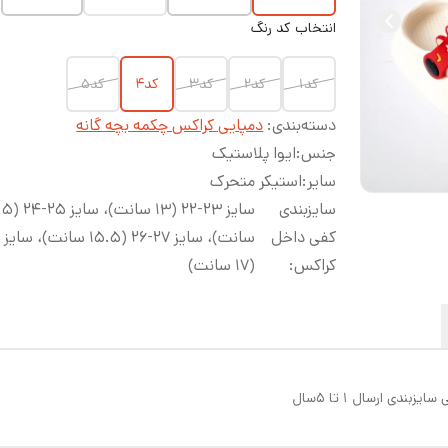
انتخاب کد رنگ
کد۱
کد۲
کد۳
کد۴
کد۵
دسته‌بندی
:
دمپایی کراکس چکمه بچه گانه
جنس
:
ایوا پلاستیک
سایر
:
استیکر متحرک
سایزبندی
سایز ۲۳-۲۲ (۱۳ س
کفی داخل
کراکس
:
(۱۷ سانت)
ی ارسال ۱ تا ۵سال