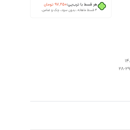
هر قسط با ترب‌پی:
۹۷٬۲۵۰
تومان
۴ قسط ماهانه. بدون سود، چک و ضامن.
انت)، سایز ۲۵-۲۴ (۱۴.۵
سانت)، سایز ۲۷-۲۶ (۱۵.۵ سانت)، سایز ۲۹-۲۸