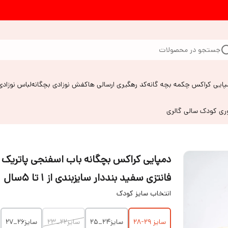
جستجو در محصولات
پایی کراکس چکمه بچه گانه
کد رهگیری ارسالی ها
کفش نوزادی بچگانه
لباس نوزادی
وری کودک سالی گالری
دمپایی کراکس بچگانه باب اسفنجی پاتریک
فانتزی سفید بنددار سایزبندی از ۱ تا ۵سال
انتخاب سایز کودک
سایز ۲۹-۲۸
سایز۲۴_۲۵
سایز۲۲_۲۳
سایز۲۶_۲۷