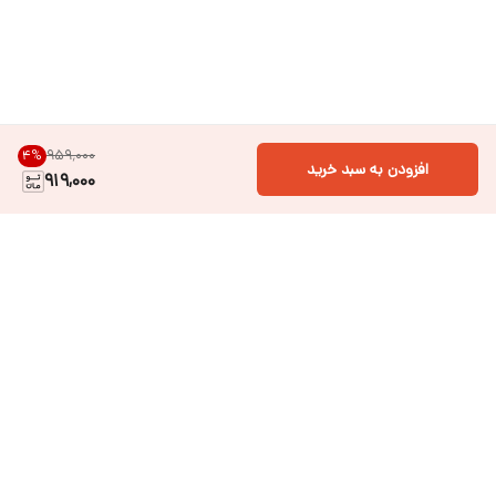
۹۵۹٬۰۰۰
4
%
افزودن به سبد خرید
919,000
دسترسی سریع
فروشگاه آنلاین لباس و
تماس با ما
اکسسوری کودک سالی گالری
درباره ی سالی
قوانین و مقررات