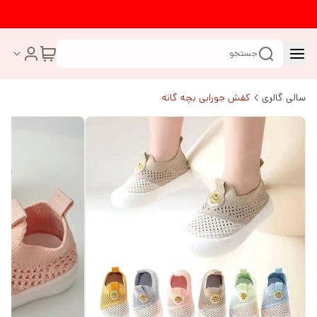
جستجو
سالی گالری
کفش جورابی بچه گانه