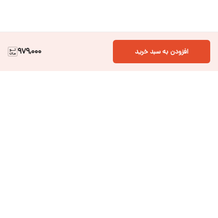
979,000
افزودن به سبد خرید
دسترسی سریع
فروشگاه آنلاین لباس و
تماس با ما
اکسسوری کودک سالی گالری
درباره ی سالی
قوانین و مقررات
شرایط خرید اقساطی از