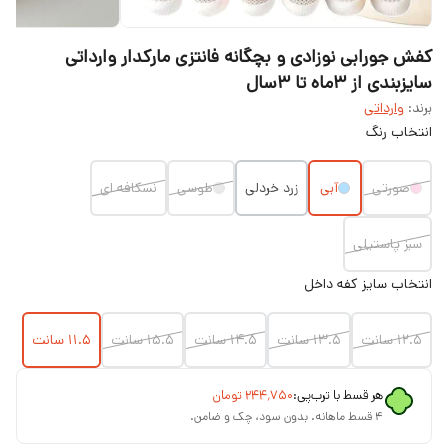
کفش جورابی نوزادی و بچگانه فانتزی مارکدار وارداتی
سایزبندی از ۳ماه تا ۳سال
برند:
وارداتی
انتخاب رنگ
صورتی
آبی
زرد خردلی
طوسی
نسکافه ای
سبز پاستیلی
انتخاب سایز کفه داخل
۱۲.۵ سانت
۱۳.۵ سانت
۱۴.۵ سانت
۱۵.۵ سانت
۱۱.۵ سانت
هر قسط با ترب‌پی:
۲۴۴٬۷۵۰
تومان
۴ قسط ماهانه. بدون سود، چک و ضامن.