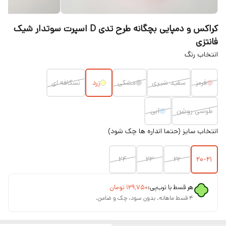
کراکس و دمپایی بچگانه طرح تدی D اسپرت سوتدار شیک
فانتزی
انتخاب رنگ
قرمز
سفید شیری
مشکی
زرد
نسکافه ای
طوسی روشن
آبی
انتخاب سایز (حتما انداره ها چک شود)
۲۴
۲۳
۲۲
۲۰-۲۱
هر قسط با ترب‌پی:
۱۲۹٬۷۵۰
تومان
۴ قسط ماهانه. بدون سود، چک و ضامن.