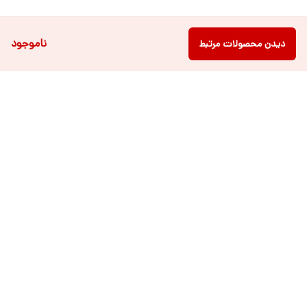
ناموجود
دیدن محصولات مرتبط
دسترسی سریع
فروشگاه آنلاین لباس و
تماس با ما
اکسسوری کودک سالی گالری
درباره ی سالی
قوانین و مقررات
شرایط خرید اقساطی از
هر روزه از ساعت ۹ صبح تا ۲۱ عصر پاسخگوی شما عزیزان می باشیم.
شماره تماس
09022463477