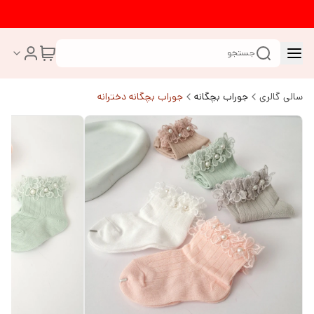
جستجو
سالی گالری
جوراب بچگانه
جوراب بچگانه دخترانه