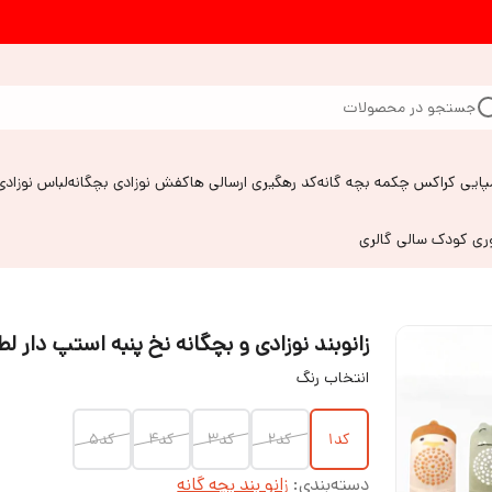
جستجو در محصولات
پایی کراکس چکمه بچه گانه
کد رهگیری ارسالی ها
کفش نوزادی بچگانه
لباس نوزادی
وری کودک سالی گالری
زانوبند نوزادی و بچگانه نخ پنبه استپ دار ل
انتخاب رنگ
کد۱
کد۲
کد۳
کد۴
کد۵
دسته‌بندی
:
زانو بند بچه گانه