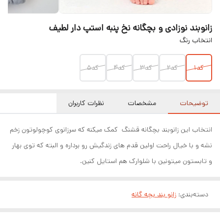
زانوبند نوزادی و بچگانه نخ پنبه استپ دار لطیف
انتخاب رنگ
کد۱
کد۲
کد۳
کد۴
کد۵
توضیحات
مشخصات
نظرات کاربران
انتخاب این زانوبند بچگانه قشنگ کمک میکنه که سرزانوی کوچولوتون زخم
نشه و با خیال راحت اولین قدم های زندگیش رو برداره و البته که توی بهار
و تابستون میتونین با شلوارک هم استایل کنین.
دسته‌بندی
:
زانو بند بچه گانه