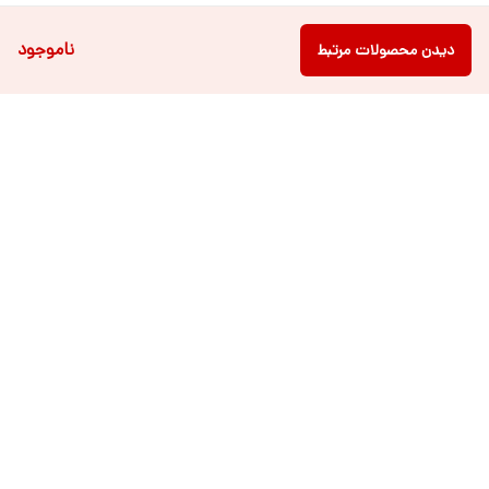
ناموجود
دیدن محصولات مرتبط
دسترسی سریع
فروشگاه آنلاین لباس و
تماس با ما
اکسسوری کودک سالی گالری
درباره ی سالی
قوانین و مقررات
شرایط خرید اقساطی از
هر روزه از ساعت ۹ صبح تا ۲۱ عصر پاسخگوی شما عزیزان می باشیم.
شماره تماس
09022463477