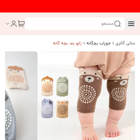
جستجو
سالی گالری
جوراب بچگانه
زانو بند بچه گانه