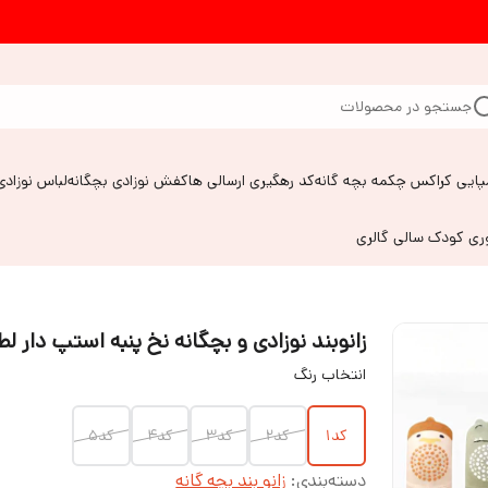
جستجو در محصولات
پایی کراکس چکمه بچه گانه
کد رهگیری ارسالی ها
کفش نوزادی بچگانه
لباس نوزادی
وری کودک سالی گالری
زانوبند نوزادی و بچگانه نخ پنبه استپ دار ل
انتخاب رنگ
کد۱
کد۲
کد۳
کد۴
کد۵
دسته‌بندی
:
زانو بند بچه گانه