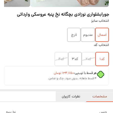
جورابشلواری نوزادی بچگانه نخ پنبه عروسکی وارداتی
انتخاب سایز
اسمال
مدیوم
لارج
انتخاب کد
کد۱
کد۲
کد۳
کد۴
هر قسط با ترب‌پی:
۱۳۴٬۷۵۰
تومان
۴ قسط ماهانه. بدون سود، چک و ضامن.
مشخصات
نظرات کاربران
جنس
نخ پنبه