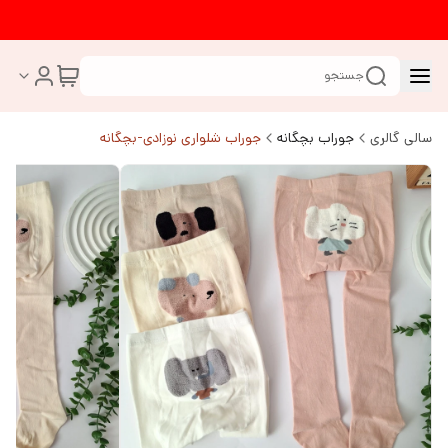
جستجو
سالی گالری
جوراب بچگانه
جوراب شلواری نوزادی-بچگانه