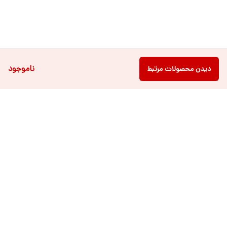
ناموجود
دیدن محصولات مرتبط
دسترسی سریع
فروشگاه آنلاین لباس و
تماس با ما
اکسسوری کودک سالی گالری
درباره ی سالی
قوانین و مقررات
شرایط خرید اقساطی از