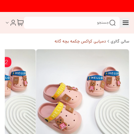
جستجو
سالی گالری
دمپایی کراکس چکمه بچه گانه