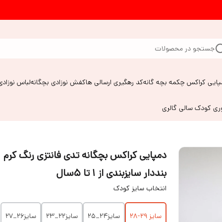
جستجو در محصولات
پایی کراکس چکمه بچه گانه
کد رهگیری ارسالی ها
کفش نوزادی بچگانه
لباس نوزادی
وری کودک سالی گالری
دمپایی کراکس بچگانه تدی فانتزی رنگ کرم
بنددار سایزبندی از ۱ تا ۵سال
انتخاب سایز کودک
سایز ۲۹-۲۸
سایز۲۴_۲۵
سایز۲۲_۲۳
سایز۲۶_۲۷