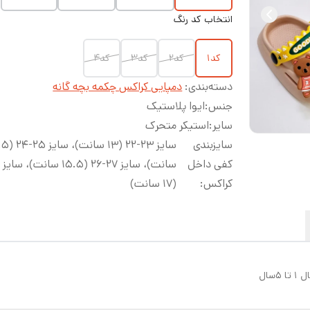
انتخاب کد رنگ
کد۱
کد۲
کد۳
کد۴
دسته‌بندی
:
دمپایی کراکس چکمه بچه گانه
جنس
:
ایوا پلاستیک
سایر
:
استیکر متحرک
سایزبندی
سایز ۲۳-۲۲ (۱۳ س
کفی داخل
کراکس
:
(۱۷ سانت)
سال