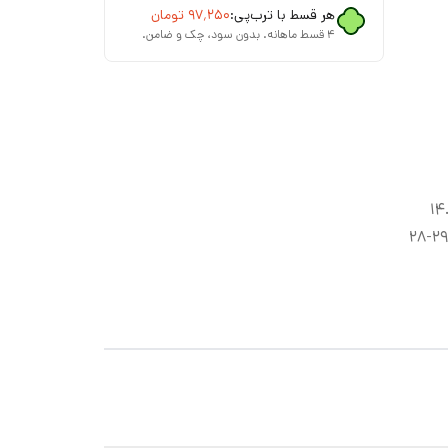
هر قسط با ترب‌پی:
۹۷٬۲۵۰
تومان
۴ قسط ماهانه. بدون سود، چک و ضامن.
انت)، سایز ۲۵-۲۴ (۱۴.۵
سانت)، سایز ۲۷-۲۶ (۱۵.۵ سانت)، سایز ۲۹-۲۸