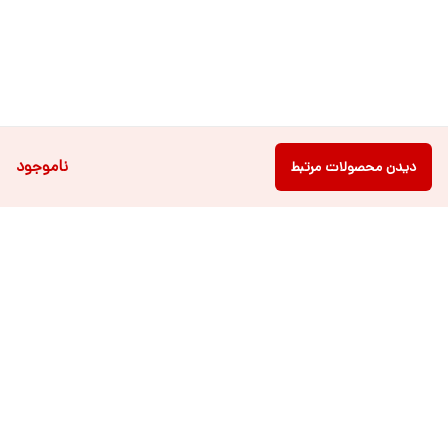
ناموجود
دیدن محصولات مرتبط
دسترسی سریع
فروشگاه آنلاین لباس و
تماس با ما
اکسسوری کودک سالی گالری
درباره ی سالی