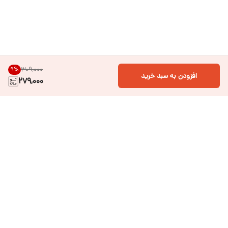
۳۰۹٬۰۰۰
9
%
افزودن به سبد خرید
279,000
دسترسی سریع
فروشگاه آنلاین لباس و
تماس با ما
اکسسوری کودک سالی گالری
درباره ی سالی
قوانین و مقررات