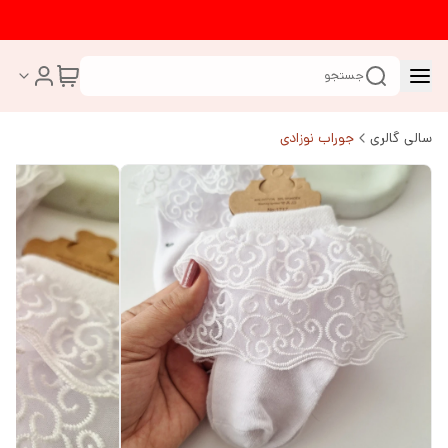
جستجو
سالی گالری
جوراب نوزادی