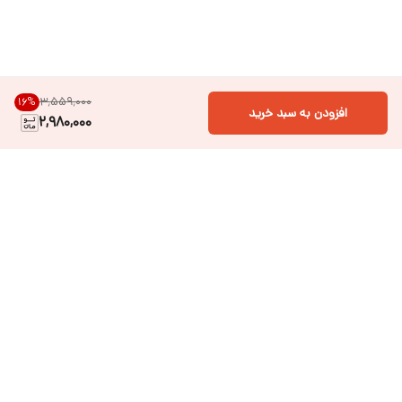
۳٬۵۵۹٬۰۰۰
16
%
افزودن به سبد خرید
2,980,000
دسترسی سریع
فروشگاه آنلاین لباس و
تماس با ما
اکسسوری کودک سالی گالری
درباره ی سالی
قوانین و مقررات
شرایط خرید اقساطی از