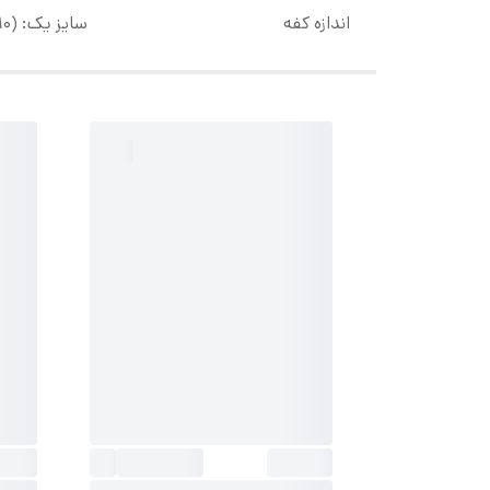
اندازه کفه
سایز یک: (۱۰ سانت) ، سایز دو: (۱۱ سانت)، سایز سه: (۱۲ سانت)