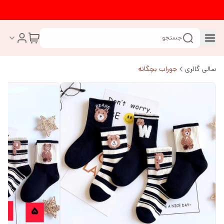
جستجو
سالی گالری
جوراب بچگانه