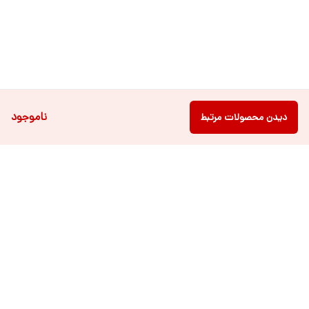
ناموجود
دیدن محصولات مرتبط
دسترسی سریع
فروشگاه آنلاین لباس و
تماس با ما
اکسسوری کودک سالی گالری
درباره ی سالی