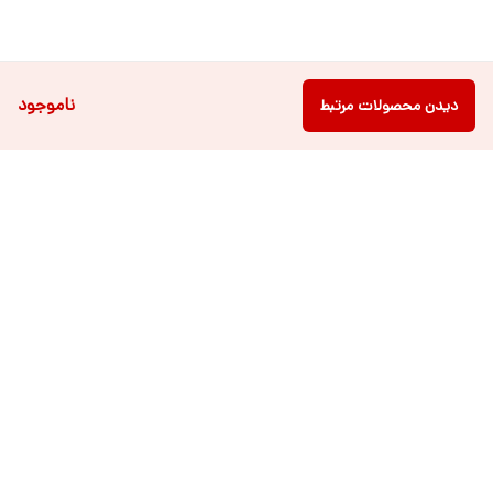
ناموجود
دیدن محصولات مرتبط
دسترسی سریع
فروشگاه آنلاین لباس و
تماس با ما
اکسسوری کودک سالی گالری
درباره ی سالی
قوانین و مقررات
شرایط خرید اقساطی از
هر روزه از ساعت ۹ صبح تا ۲۱ عصر پاسخگوی شما عزیزان می باشیم.