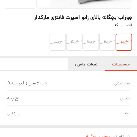
جوراب بچگانه بالای زانو اسپرت فانتزی مارکدار
انتخاب کد
کد1
کد2
کد3
کد4
کد5
مشخصات
نظرات کاربران
سایزبندی
0 تا 6 سال ( فری سایز)
جنس
نخ پنبه
برند
وارداتی
دسته‌بندی
:
جوراب بچگانه