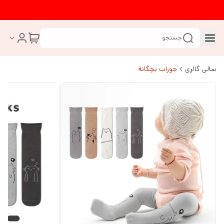
جستجو
سالی گالری
جوراب بچگانه