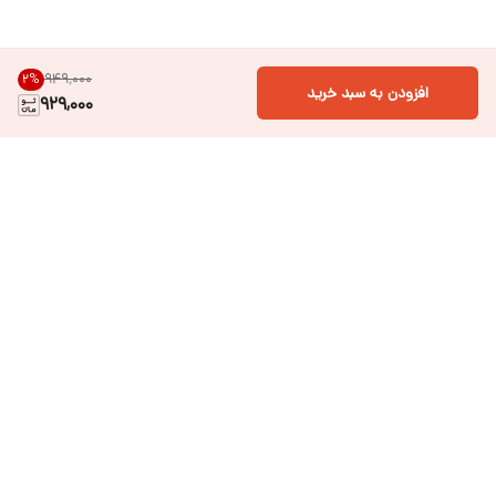
۹۴۹٬۰۰۰
2
%
افزودن به سبد خرید
929,000
دسترسی سریع
فروشگاه آنلاین لباس و
تماس با ما
اکسسوری کودک سالی گالری
درباره ی سالی
قوانین و مقررات
شرایط خرید اقساطی از
هر روزه از ساعت ۹ صبح تا ۲۱ عصر پاسخگوی شما عزیزان می باشیم.