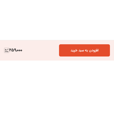
259,000
افزودن به سبد خرید
دسترسی سریع
فروشگاه آنلاین لباس و
تماس با ما
اکسسوری کودک سالی گالری