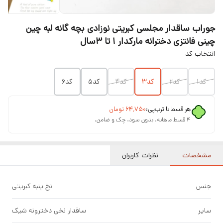
جوراب ساقدار مجلسی کبریتی نوزادی بچه گانه لبه چین
چینی فانتزی دخترانه مارکدار ۱ تا ۳سال
انتخاب کد
کد۱
کد۲
کد۳
کد۴
کد۵
کد۶
هر قسط با ترب‌پی:
۶۴٬۷۵۰
تومان
۴ قسط ماهانه. بدون سود، چک و ضامن.
مشخصات
نظرات کاربران
جنس
نخ پنبه کبریتی
سایر
ساقدار نخی دخترونه شیک