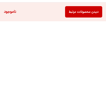
ناموجود
دیدن محصولات مرتبط
دسترسی سریع
فروشگاه آنلاین لباس و
تماس با ما
اکسسوری کودک سالی گالری
درباره ی سالی
قوانین و مقررات
شرایط خرید اقساطی از
هر روزه از ساعت ۹ صبح تا ۲۱ عصر پاسخگوی شما عزیزان می باشیم.
شماره تماس
09022463477