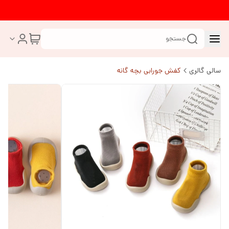
جستجو
سالی گالری
کفش جورابی بچه گانه