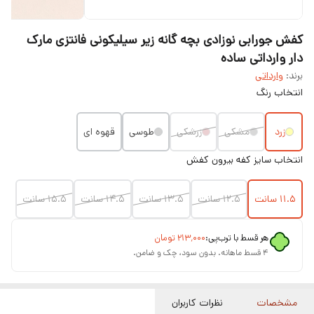
کفش جورابی نوزادی بچه گانه زیر سیلیکونی فانتزی مارک
دار وارداتی ساده
برند:
وارداتی
انتخاب رنگ
زرد
مشکی
زرشکی
طوسی
قهوه ای
انتخاب سایز کفه بیرون کفش
۱۱.۵ سانت
۱۲.۵ سانت
۱۳.۵ سانت
۱۴.۵ سانت
۱۵.۵ سانت
هر قسط با ترب‌پی:
۲۱۳٬۰۰۰
تومان
۴ قسط ماهانه. بدون سود، چک و ضامن.
مشخصات
نظرات کاربران