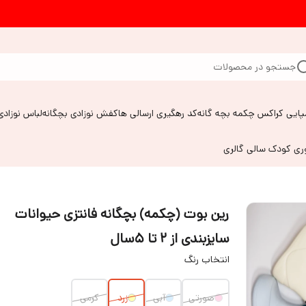
جستجو در محصولات
پایی کراکس چکمه بچه گانه
کد رهگیری ارسالی ها
کفش نوزادی بچگانه
لباس نوزادی
وری کودک سالی گالری
رین بوت (چکمه) بچگانه فانتزی حیوانات
سایزبندی از ۲ تا ۵سال
انتخاب رنگ
صورتی
آبی
زرد
کرمی