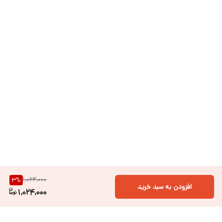
1,064,000
3
%
افزودن به سبد خرید
1,024,000