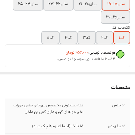
سایز۱۸_۱۹
سایز۲۰_۲۱
سایز۲۲_۲۳
سایز۲۴_۲۵
سایز۲۶_۲۷
انتخاب کد
کد۱
کد۲
کد۳
کد۴
کد۵
هر قسط با ترب‌پی:
۲۵۶٬۰۰۰
تومان
۴ قسط ماهانه. بدون سود، چک و ضامن.
مشخصات
✅ جنس
کفه سیلیکونی مخصوص بیرونه و جنس جوراب
نخی حوله ای گرم و دارای کفی نرم داخل
✅ سایزبندی
۱۸ تا ۲۷ (لطفا اندازه ها چک شود)