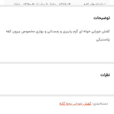
✅ اندازه های کفه
۱۸-۱۹(کفی داخل ۱۱ سانت)، ۲۱-۲۰(کفی داخل
داخل کفش
۱۲سانت)، ۲۳-۲۲(کفی داخل ۱۳سانت)،
۲۵-۲۴(کفی داخل ۱۴سانت)، ۲۷-۲۶(کفی داخل
توضیحات
۱۵سانت)
کفش جورابی حوله ای گرم پاییزی و زمستانی و بهاری مخصوص بیرون کفه
پلاستیکی
نظرات
دسته‌بندی
:
کفش جورابی بچه گانه