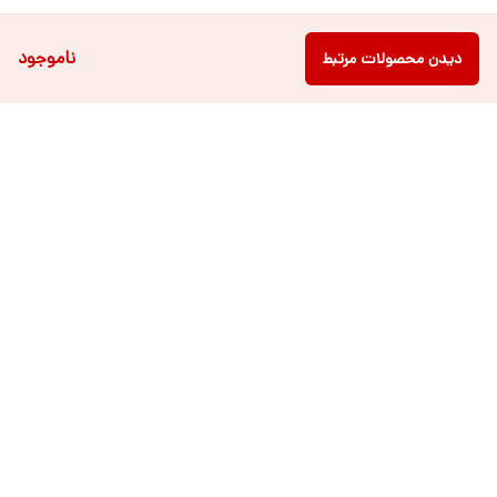
ناموجود
دیدن محصولات مرتبط
دسترسی سریع
فروشگاه آنلاین لباس و
تماس با ما
اکسسوری کودک سالی گالری
درباره ی سالی
قوانین و مقررات
شرایط خرید اقساطی از
هر روزه از ساعت ۹ صبح تا ۲۱ عصر پاسخگوی شما عزیزان می باشیم.
شماره تماس
09022463477