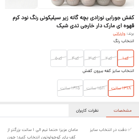
کفش جورابی نوزادی بچه گانه زیر سیلیکونی رنگ نود کرم
قهوه ای مارک دار خارجی تدی شیک
برند:
وارداتی
انتخاب رنگ
کد۱
کد۲
کد۳
کد۴
کد۵
انتخاب سایز کفه بیرون کفش
۱۳/۸ سانت
۱۵/۱ سانت
۱۴/۵ سانت
مشخصات
نظرات کاربران
✅ دقت در انتخاب سایز
مامان عزیز؛ حتما نیم الی ۱ سانت بزرگتر از
کف پای کوچولوتون انتخاب کنید؛ چون