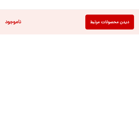
ناموجود
دیدن محصولات مرتبط
دسترسی سریع
فروشگاه آنلاین لباس و
تماس با ما
اکسسوری کودک سالی گالری
درباره ی سالی
قوانین و مقررات
شرایط خرید اقساطی از
هر روزه از ساعت ۹ صبح تا ۲۱ عصر پاسخگوی شما عزیزان می باشیم.
شماره تماس
09022463477