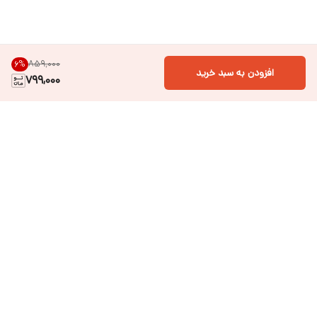
۸۵۹٬۰۰۰
6
%
افزودن به سبد خرید
799,000
دسترسی سریع
فروشگاه آنلاین لباس و
تماس با ما
اکسسوری کودک سالی گالری
درباره ی سالی
قوانین و مقررات
شرایط خرید اقساطی از