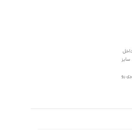
سایز ۲۳ ( کفی داخل
خل ۱۴.۵ سانت)، سایز
ری رو