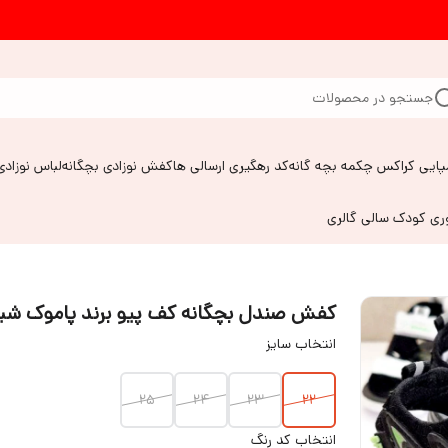
جستجو در محصولات
پایی کراکس چکمه بچه گانه
کد رهگیری ارسالی ها
کفش نوزادی بچگانه
لباس نوزادی
وری کودک سالی گالری
کفش صندل بچگانه کف پیو برند پاموک ش
انتخاب سایز
۲۵
۲۴
۲۳
۲۲
انتخاب کد رنگ