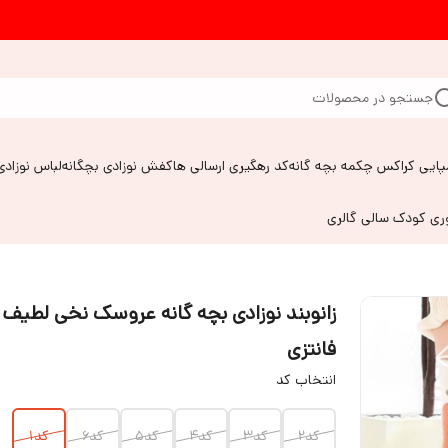
جستجو در محصولات
پایی کراکس چکمه بچه گانه
کد رهگیری ارسالی ها
کفش نوزادی بچگانه
لباس نوزادی
وری کودک سالی گالری
زانوبند نوزادی بچه گانه عروسک نخی لطیف
فانتزی
انتخاب کد
کد۲
کد۳
کد۴
کد۵
کد۶
کد۱