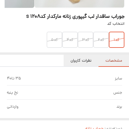
جوراب ساقدار لب گیپوری زنانه مارکدار کدs 1208
انتخاب کد
کد۱
کد۲
کد۳
کد۴
کد۵
مشخصات
نظرات کاربران
سایز
۳۵ تا۴۰
جنس
نخ پنبه
برند
وارداتی
دسته‌بندی
:
جوراب زنانه