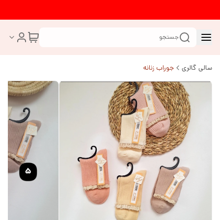
جستجو
سالی گالری
جوراب زنانه