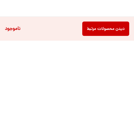
ناموجود
دیدن محصولات مرتبط
دسترسی سریع
فروشگاه آنلاین لباس و
تماس با ما
اکسسوری کودک سالی گالری
درباره ی سالی
قوانین و مقررات
شرایط خرید اقساطی از
هر روزه از ساعت ۹ صبح تا ۲۱ عصر پاسخگوی شما عزیزان می باشیم.