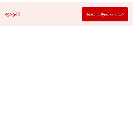
ناموجود
دیدن محصولات مرتبط
دسترسی سریع
فروشگاه آنلاین لباس و
تماس با ما
اکسسوری کودک سالی گالری
درباره ی سالی
قوانین و مقررات
شرایط خرید اقساطی از
هر روزه از ساعت ۹ صبح تا ۲۱ عصر پاسخگوی شما عزیزان می باشیم.
شماره تماس
09022463477