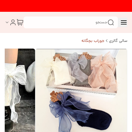
جستجو
سالی گالری
جوراب بچگانه