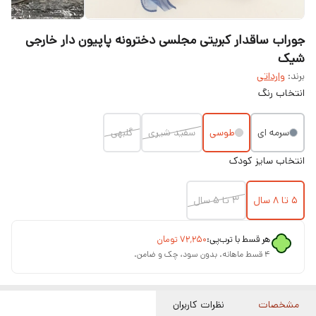
جوراب ساقدار کبریتی مجلسی دخترونه پاپیون دار خارجی
شیک
برند:
وارداتی
انتخاب رنگ
سرمه ای
طوسی
سفید شیری
گلبهی
انتخاب سایز کودک
۵ تا ۸ سال
۳ تا ۵ سال
هر قسط با ترب‌پی:
۷۲٬۲۵۰
تومان
۴ قسط ماهانه. بدون سود، چک و ضامن.
مشخصات
نظرات کاربران